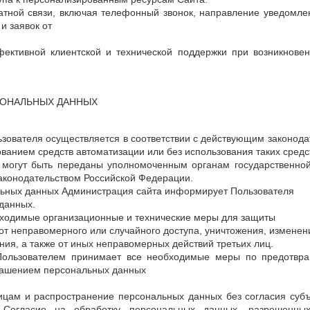
ратной связи, включая телефонный звонок, направление уведомле
 и заявок от
фективной клиентской и технической поддержки при возникнове
СОНАЛЬНЫХ ДАННЫХ
ьзователя осуществляется в соответствии с действующим законода
ванием средств автоматизации или без использования таких средс
 могут быть переданы уполномоченным органам государственной
законодательством Российской Федерации.
альных данных Администрация сайта информирует Пользователя
данных.
бходимые организационные и технические меры для защиты
т неправомерного или случайного доступа, уничтожения, изменен
ния, а также от иных неправомерных действий третьих лиц.
 Пользователем принимает все необходимые меры по предотвр
глашением персональных данных
лицам и распространение персональных данных без согласия суб
 Согласие на обработку персональных данных, разрешенны