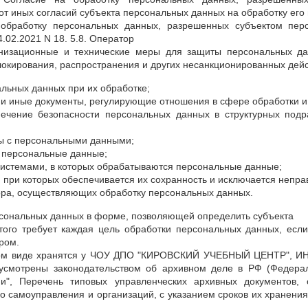
т иных согласий субъекта персональных данных на обработку его
обработку персональных данных, разрешенных субъектом пер
.02.2021 N 18. 5.8. Оператор
низационные и технические меры для защиты персональных да
локирования, распространения и других несанкционированных дейст
альных данных при их обработке;
 и иные документы, регулирующие отношения в сфере обработки 
спечение безопасности персональных данных в структурных по
ты с персональными данными;
х персональные данные;
системами, в которых обрабатываются персональные данные;
, при которых обеспечивается их сохранность и исключается непра
тора, осуществляющих обработку персональных данных.
рсональных данных в форме, позволяющей определить субъекта
того требует каждая цель обработки персональных данных, есл
ром.
ном виде хранятся у ЧОУ ДПО "КИРОВСКИЙ УЧЕБНЫЙ ЦЕНТР", ИН
дусмотрены законодательством об архивном деле в РФ (Федера
и", Перечень типовых управленческих архивных документов, 
о самоуправления и организаций, с указанием сроков их хранения