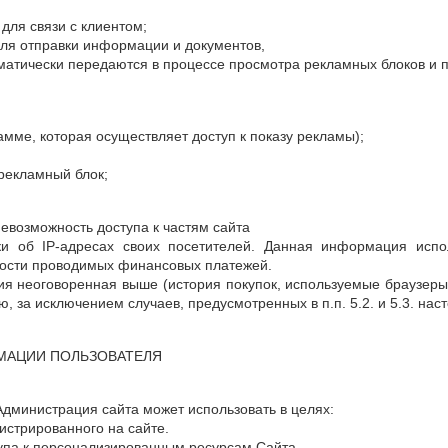
 для связи с клиентом;
 для отправки информации и документов,
матически передаются в процессе просмотра рекламных блоков и 
мме, которая осуществляет доступ к показу рекламы);
 рекламный блок;
невозможность доступа к частям сайта
ики об IP-адресах своих посетителей. Данная информация ис
нности проводимых финансовых платежей.
я неоговоренная выше (история покупок, используемые браузеры 
 за исключением случаев, предусмотренных в п.п. 5.2. и 5.3. на
РМАЦИИ ПОЛЬЗОВАТЕЛЯ
дминистрация сайта может использовать в целях:
истрированного на сайте.
упа к персонализированным ресурсам Сайта.