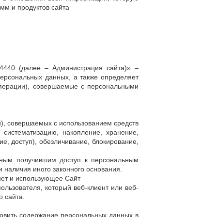
амм и продуктов сайта
4440 (далее – Администрация сайта)» –
персональных данных, а также определяет
операции), совершаемые с персональными
й), совершаемых с использованием средств
 систематизацию, накопление, хранение,
е, доступ), обезличивание, блокирование,
иным получившим доступ к персональным
 наличия иного законного основания.
рнет и использующее Сайт
льзователя, который веб-клиент или веб-
о сайта.
новить содержание персональных данных в