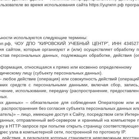
ользователе во время использования сайта https://уцпкпп.рф прогр
ьности используются следующие термины:
уцпкпп.рф, ЧОУ ДПО "КИРОВСКИЙ УЧЕБНЫЙ ЦЕНТР", ИНН 434527
я сайтом, которые организуют и (или) осуществляет обработку 
остав персональных данных, подлежащих обработке, действия (
нформация, относящаяся к прямо или косвенно определенному
ическому лицу (субъекту персональных данных).
– любое действие (операция) или совокупность действий (операци
аких средств с персональными данными, включая сбор, запись,
ечение, использование, передачу (распространение, предоставлени
ных.
ных данных» – обязательное для соблюдения Оператором или 
 распространения без согласия субъекта персональных данных или
ватель)» – лицо, имеющее доступ к Сайту, посредством сети Инте
данных, отправленный веб-сервером и хранимый на компьютере по
ру в HTTP-запросе при попытке открыть страницу соответствующег
дрес узла в компьютерной сети, построенной по протоколу IP.
- действия, в результате которых становится невозможным восста