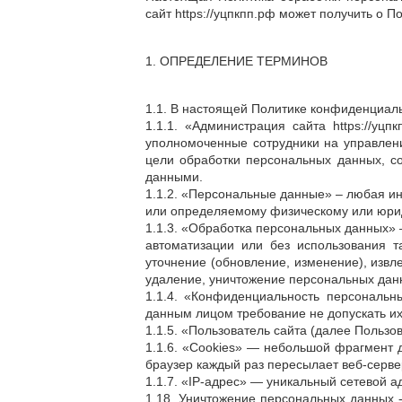
сайт https://уцпкпп.рф может получить о П
1. ОПРЕДЕЛЕНИЕ ТЕРМИНОВ
1.1. В настоящей Политике конфиденциал
1.1.1. «Администрация сайта https://
уполномоченные сотрудники на управлени
цели обработки персональных данных, с
данными.
1.1.2. «Персональные данные» – любая и
или определяемому физическому или юрид
1.1.3. «Обработка персональных данных» 
автоматизации или без использования т
уточнение (обновление, изменение), извл
удаление, уничтожение персональных дан
1.1.4. «Конфиденциальность персональ
данным лицом требование не допускать их
1.1.5. «Пользователь сайта (далее Пользо
1.1.6. «Cookies» — небольшой фрагмент 
браузер каждый раз пересылает веб-серве
1.1.7. «IP-адрес» — уникальный сетевой а
1.18. Уничтожение персональных данных 